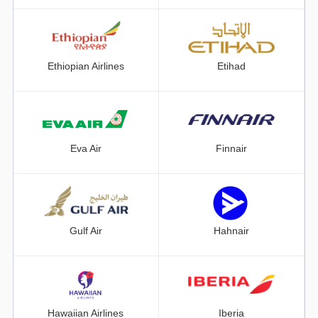
Ethiopian Airlines
Etihad
Eva Air
Finnair
Gulf Air
Hahnair
Hawaiian Airlines
Iberia