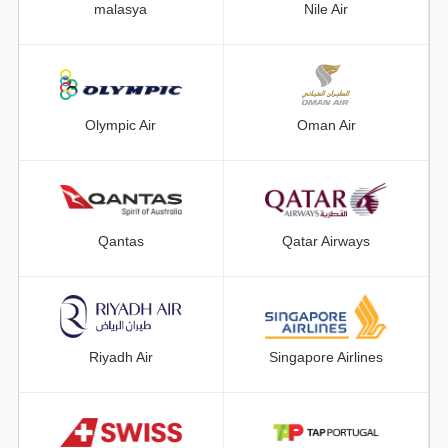
malasya
Nile Air
Olympic Air
Oman Air
Qantas
Qatar Airways
Riyadh Air
Singapore Airlines